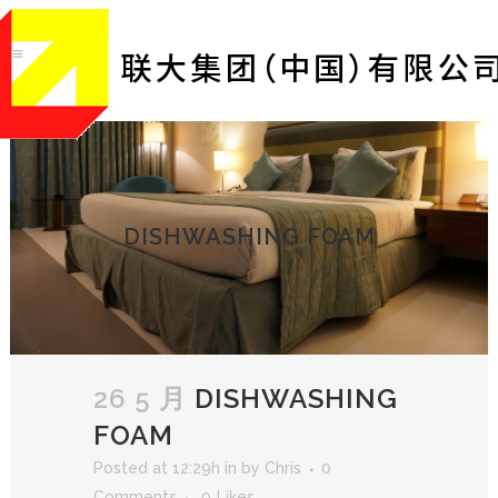
DISHWASHING FOAM
26 5 月
DISHWASHING
FOAM
Posted at 12:29h
in
by
Chris
0
Comments
0
Likes